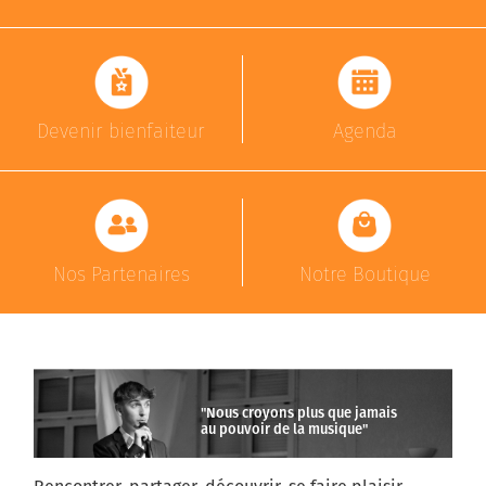
Devenir bienfaiteur
Agenda
Nos Partenaires
Notre Boutique
"Nous croyons plus que jamais
au pouvoir de la musique"